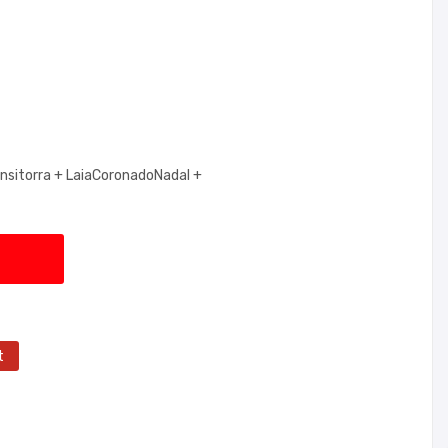
nsitorra +
LaiaCoronadoNadal +
t