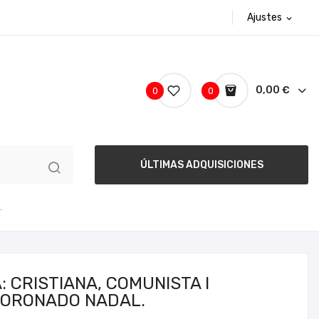
Ajustes
expand_more
0,00 €
0
0
ÚLTIMAS ADQUISICIONES
.
: CRISTIANA, COMUNISTA I
 CORONADO NADAL.