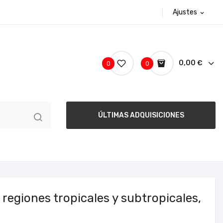
Ajustes
expand_more
0,00 €
0
0
ÚLTIMAS ADQUISICIONES
regiones tropicales y subtropicales,