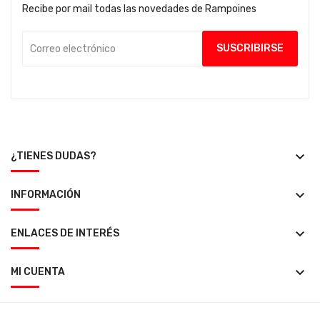
Recibe por mail todas las novedades de Rampoines
keyboard_arrow_down
¿TIENES DUDAS?
keyboard_arrow_down
INFORMACIÓN
keyboard_arrow_down
ENLACES DE INTERÉS
keyboard_arrow_down
MI CUENTA