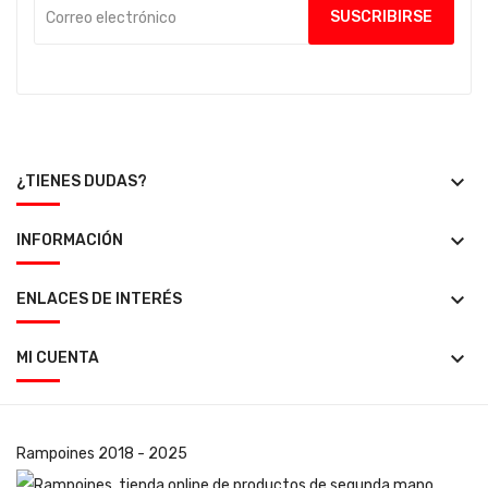
keyboard_arrow_down
¿TIENES DUDAS?
keyboard_arrow_down
INFORMACIÓN
keyboard_arrow_down
ENLACES DE INTERÉS
keyboard_arrow_down
MI CUENTA
Rampoines
2018 - 2025