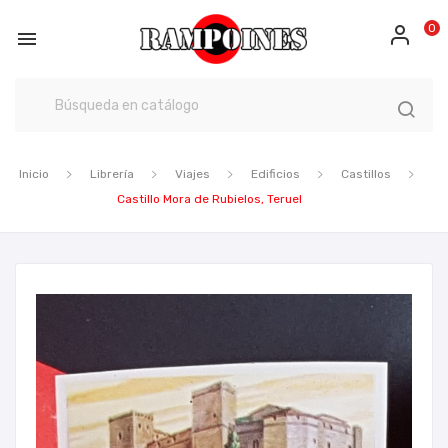
0

Inicio
Librería
Viajes
Edificios
Castillos
Castillo Mora de Rubielos, Teruel