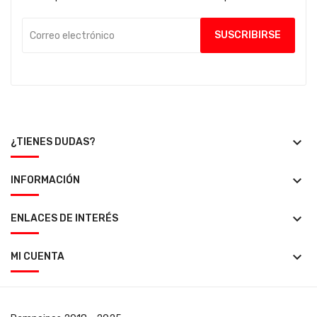
keyboard_arrow_down
¿TIENES DUDAS?
keyboard_arrow_down
INFORMACIÓN
keyboard_arrow_down
ENLACES DE INTERÉS
keyboard_arrow_down
MI CUENTA