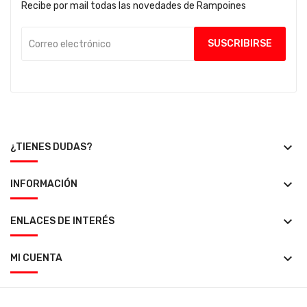
Recibe por mail todas las novedades de Rampoines
keyboard_arrow_down
¿TIENES DUDAS?
keyboard_arrow_down
INFORMACIÓN
keyboard_arrow_down
ENLACES DE INTERÉS
keyboard_arrow_down
MI CUENTA