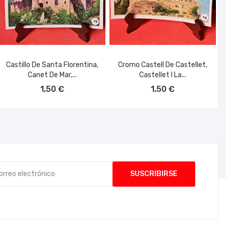
Castillo De Santa Florentina,
Cromo Castell De Castellet,
Canet De Mar,...
Castellet I La...
AÑADIR AL CARRITO
AÑADIR AL CARRITO
1,50 €
1,50 €