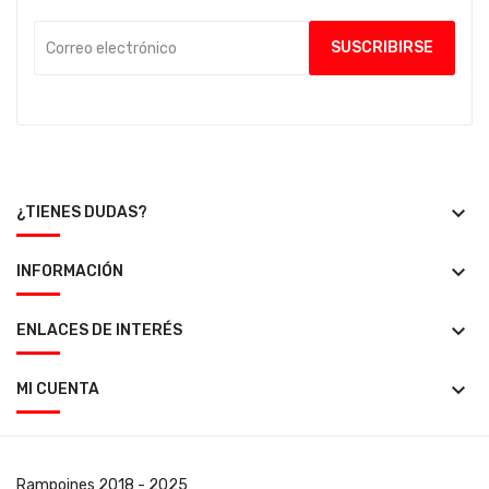
keyboard_arrow_down
¿TIENES DUDAS?
keyboard_arrow_down
INFORMACIÓN
keyboard_arrow_down
ENLACES DE INTERÉS
keyboard_arrow_down
MI CUENTA
Rampoines
2018 - 2025