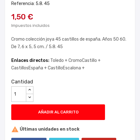
Referencia: 5.8. 45
1,50 €
Impuestos incluidos
Cromo colección joya 45 castillos de españa. Años 50 60.
De 7, 6 x 5, 5 cm. / 5.8. 45
Enlaces directos:
Toledo +
CromoCastillo +
CastillosEspaña +
CastilloEscalona +
Cantidad
AÑADIR AL CARRITO

Últimas unidades en stock