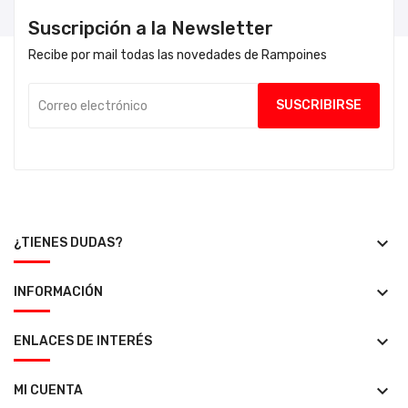
Suscripción a la Newsletter
Recibe por mail todas las novedades de Rampoines
keyboard_arrow_down
¿TIENES DUDAS?
keyboard_arrow_down
INFORMACIÓN
keyboard_arrow_down
ENLACES DE INTERÉS
keyboard_arrow_down
MI CUENTA