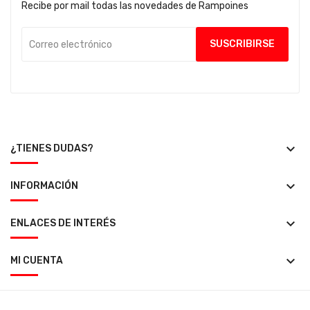
Recibe por mail todas las novedades de Rampoines
keyboard_arrow_down
¿TIENES DUDAS?
keyboard_arrow_down
INFORMACIÓN
keyboard_arrow_down
ENLACES DE INTERÉS
keyboard_arrow_down
MI CUENTA