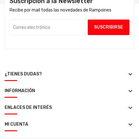
Suscripción a la Newsletter
Recibe por mail todas las novedades de Rampoines
keyboard_arrow_down
¿TIENES DUDAS?
keyboard_arrow_down
INFORMACIÓN
keyboard_arrow_down
ENLACES DE INTERÉS
keyboard_arrow_down
MI CUENTA