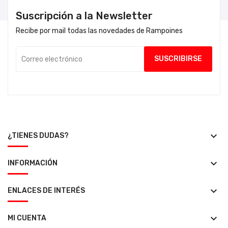
Suscripción a la Newsletter
Recibe por mail todas las novedades de Rampoines
keyboard_arrow_down
¿TIENES DUDAS?
keyboard_arrow_down
INFORMACIÓN
keyboard_arrow_down
ENLACES DE INTERÉS
keyboard_arrow_down
MI CUENTA