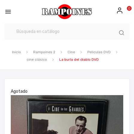
0

Inicio
Rampoines 2
Cine
Películas DVD
cine clásico
La burla del diablo DVD
Agotado