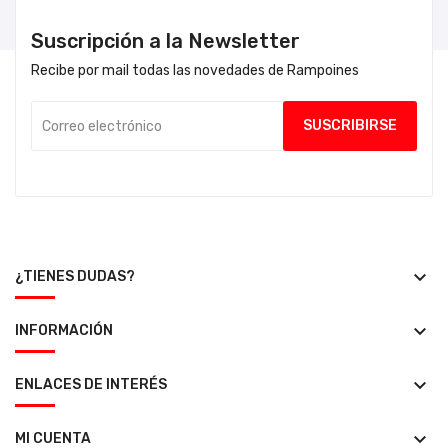
Suscripción a la Newsletter
Recibe por mail todas las novedades de Rampoines
keyboard_arrow_down
¿TIENES DUDAS?
keyboard_arrow_down
INFORMACIÓN
keyboard_arrow_down
ENLACES DE INTERÉS
keyboard_arrow_down
MI CUENTA