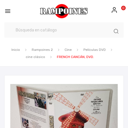
0

Inicio
Rampoines 2
Cine
Películas DVD
cine clásico
FRENCH CANCÁN, DVD.