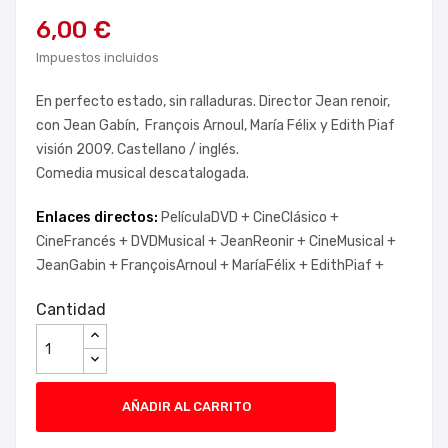
6,00 €
Impuestos incluidos
En perfecto estado, sin ralladuras. Director Jean renoir,
con Jean Gabín, François Arnoul, María Félix y Edith Piaf
visión 2009. Castellano / inglés.
Comedia musical descatalogada.
Enlaces directos:
PelículaDVD +
CineClásico +
CineFrancés +
DVDMusical +
JeanReonir +
CineMusical +
JeanGabin +
FrançoisArnoul +
MaríaFélix +
EdithPiaf +
Cantidad
AÑADIR AL CARRITO