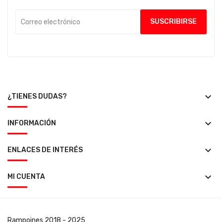
keyboard_arrow_down
¿TIENES DUDAS?
keyboard_arrow_down
INFORMACIÓN
keyboard_arrow_down
ENLACES DE INTERÉS
keyboard_arrow_down
MI CUENTA
Rampoines
2018 - 2025