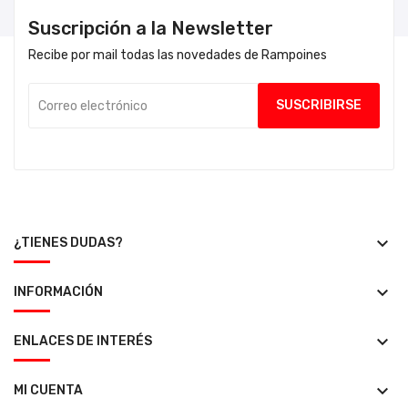
Suscripción a la Newsletter
Recibe por mail todas las novedades de Rampoines
keyboard_arrow_down
¿TIENES DUDAS?
keyboard_arrow_down
INFORMACIÓN
keyboard_arrow_down
ENLACES DE INTERÉS
keyboard_arrow_down
MI CUENTA