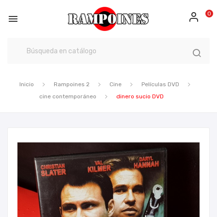
0

Inicio
Rampoines 2
Cine
Películas DVD
cine contemporáneo
dinero sucio DVD