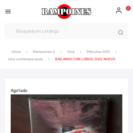
0

Inicio
Rampoines 2
Cine
Películas DVD
cine contemporáneo
BAILANDO CON LOBOS, DVD, NUEVO.
Agotado