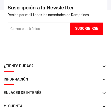
Suscripción a la Newsletter
Recibe por mail todas las novedades de Rampoines
keyboard_arrow_down
¿TIENES DUDAS?
keyboard_arrow_down
INFORMACIÓN
keyboard_arrow_down
ENLACES DE INTERÉS
keyboard_arrow_down
MI CUENTA