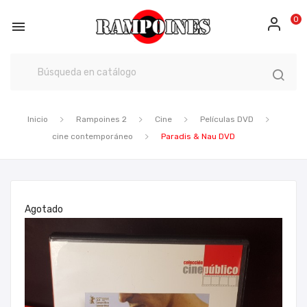
0

Inicio
Rampoines 2
Cine
Películas DVD
cine contemporáneo
Paradis & Nau DVD
Agotado