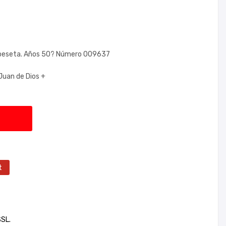
a peseta. Años 50? Número 009637
Juan de Dios +
t
SSL.