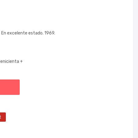
. En excelente estado. 1969.
cenicienta +
t