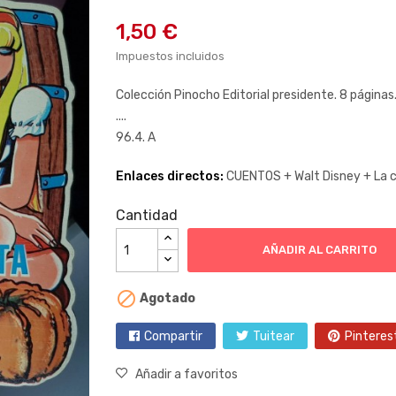
1,50 €
Impuestos incluidos
Colección Pinocho Editorial presidente. 8 páginas
....
96.4. A
Enlaces directos:
CUENTOS +
Walt Disney +
La 
Cantidad
AÑADIR AL CARRITO

Agotado
Compartir
Tuitear
Pinteres
Añadir a favoritos