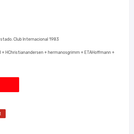
estado. Club Internacional 1983
l +
HChristianandersen +
hermanosgrimm +
ETAHoffmann +
t