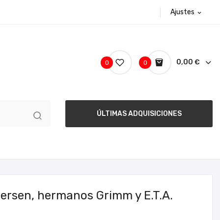
Ajustes
expand_more
0,00 €
0
0
ÚLTIMAS ADQUISICIONES
ersen, hermanos Grimm y E.T.A.