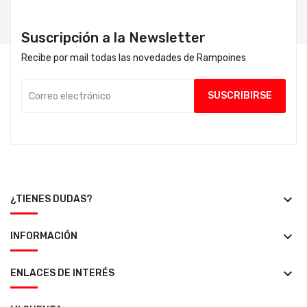
Suscripción a la Newsletter
Recibe por mail todas las novedades de Rampoines
keyboard_arrow_down
¿TIENES DUDAS?
keyboard_arrow_down
INFORMACIÓN
keyboard_arrow_down
ENLACES DE INTERÉS