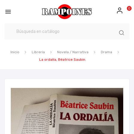
0

Inicio
Librería
Novela / Narrativa
Drama
La ordalía, Béatrice Saubin.