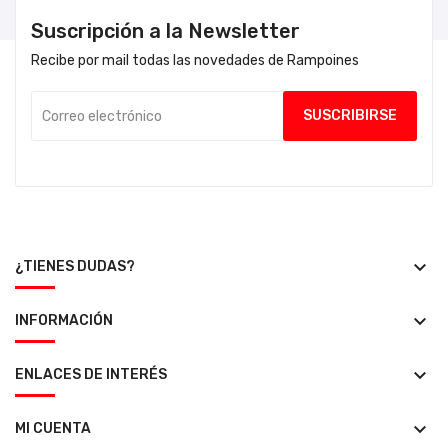
Suscripción a la Newsletter
Recibe por mail todas las novedades de Rampoines
keyboard_arrow_down
¿TIENES DUDAS?
keyboard_arrow_down
INFORMACIÓN
keyboard_arrow_down
ENLACES DE INTERÉS
keyboard_arrow_down
MI CUENTA