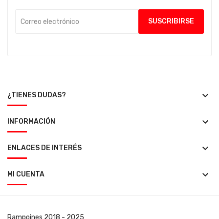
keyboard_arrow_down
¿TIENES DUDAS?
keyboard_arrow_down
INFORMACIÓN
keyboard_arrow_down
ENLACES DE INTERÉS
keyboard_arrow_down
MI CUENTA
Rampoines
2018 - 2025