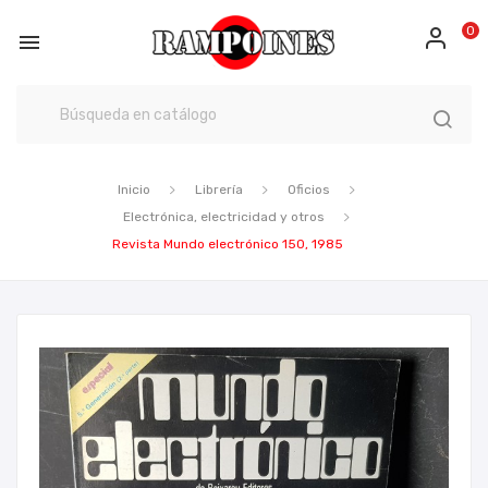
0

Inicio
Librería
Oficios
Electrónica, electricidad y otros
Revista Mundo electrónico 150, 1985