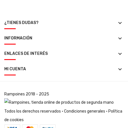
keyboard_arrow_down
¿TIENES DUDAS?
keyboard_arrow_down
INFORMACIÓN
keyboard_arrow_down
ENLACES DE INTERÉS
keyboard_arrow_down
MI CUENTA
Rampoines
2018 - 2025
Todos los derechos reservados ·
Condiciones generales
·
Política
de cookies