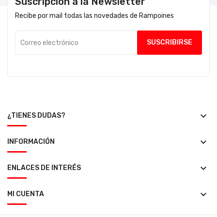
Suscripción a la Newsletter
Recibe por mail todas las novedades de Rampoines
keyboard_arrow_down
¿TIENES DUDAS?
keyboard_arrow_down
INFORMACIÓN
keyboard_arrow_down
ENLACES DE INTERÉS
keyboard_arrow_down
MI CUENTA