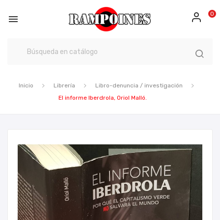
0

Inicio
Librería
Libro-denuncia / investigación
El informe Iberdrola, Oriol Malló.