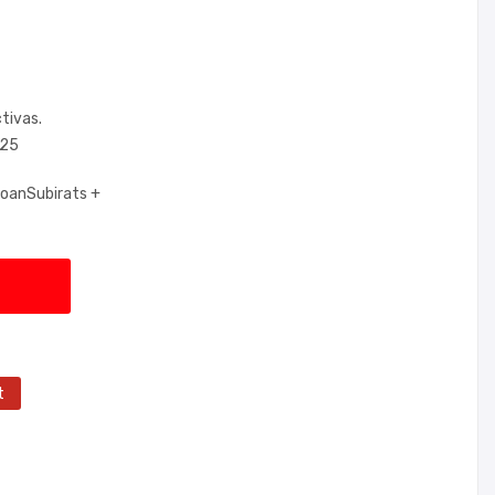
tivas.
025
oanSubirats +
t