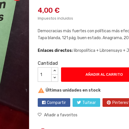
4,00 €
Impuestos incluidos
Democracias más fuertes con políticas más efec
Tapa blanda, 121 pág. buen estado. Anagrama, 2
Enlaces directos:
libropolítica +
Libroensayo +
J
Cantidad
AÑADIR AL CARRITO

Últimas unidades en stock
Compartir
Tuitear
Pinteres
Añadir a favoritos