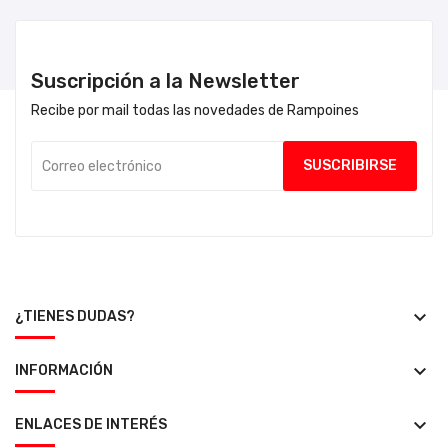
Suscripción a la Newsletter
Recibe por mail todas las novedades de Rampoines
keyboard_arrow_down
¿TIENES DUDAS?
keyboard_arrow_down
INFORMACIÓN
keyboard_arrow_down
ENLACES DE INTERÉS