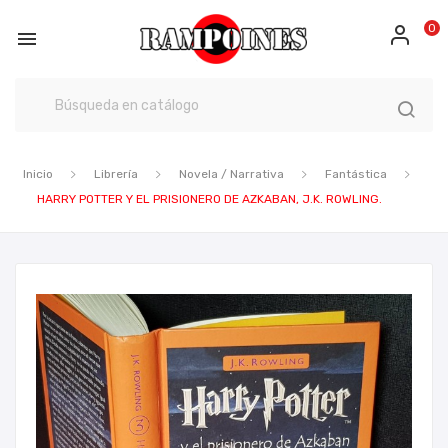
0

Inicio
Librería
Novela / Narrativa
Fantástica
HARRY POTTER Y EL PRISIONERO DE AZKABAN, J.K. ROWLING.