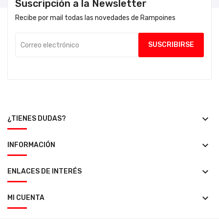
Suscripción a la Newsletter
Recibe por mail todas las novedades de Rampoines
keyboard_arrow_down
¿TIENES DUDAS?
keyboard_arrow_down
INFORMACIÓN
keyboard_arrow_down
ENLACES DE INTERÉS
keyboard_arrow_down
MI CUENTA