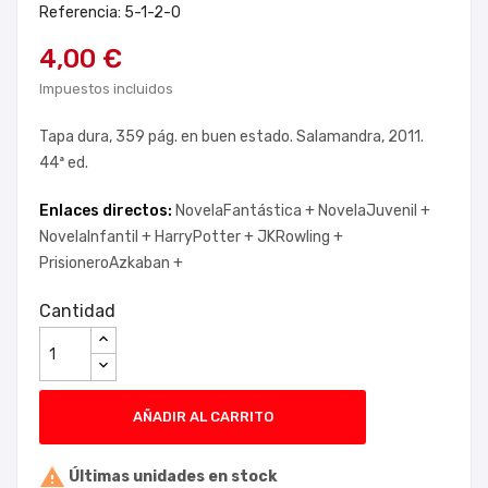
Referencia: 5-1-2-0
4,00 €
Impuestos incluidos
Tapa dura, 359 pág. en buen estado. Salamandra, 2011.
44ª ed.
Enlaces directos:
NovelaFantástica +
NovelaJuvenil +
NovelaInfantil +
HarryPotter +
JKRowling +
PrisioneroAzkaban +
Cantidad
AÑADIR AL CARRITO

Últimas unidades en stock