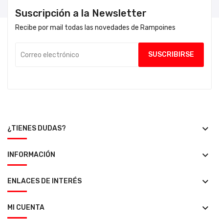
Suscripción a la Newsletter
Recibe por mail todas las novedades de Rampoines
keyboard_arrow_down
¿TIENES DUDAS?
keyboard_arrow_down
INFORMACIÓN
keyboard_arrow_down
ENLACES DE INTERÉS
keyboard_arrow_down
MI CUENTA