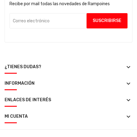
Recibe por mail todas las novedades de Rampoines
keyboard_arrow_down
¿TIENES DUDAS?
keyboard_arrow_down
INFORMACIÓN
keyboard_arrow_down
ENLACES DE INTERÉS
keyboard_arrow_down
MI CUENTA