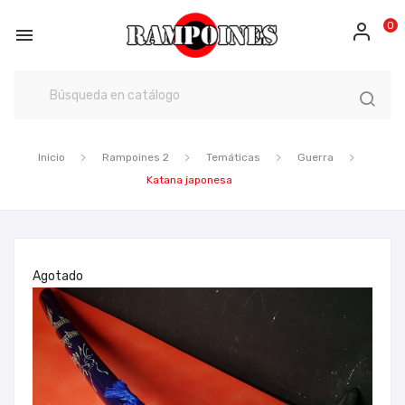
0

Inicio
Rampoines 2
Temáticas
Guerra
Katana japonesa
Agotado