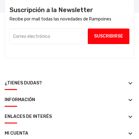
Suscripción a la Newsletter
Recibe por mail todas las novedades de Rampoines
keyboard_arrow_down
¿TIENES DUDAS?
keyboard_arrow_down
INFORMACIÓN
keyboard_arrow_down
ENLACES DE INTERÉS
keyboard_arrow_down
MI CUENTA