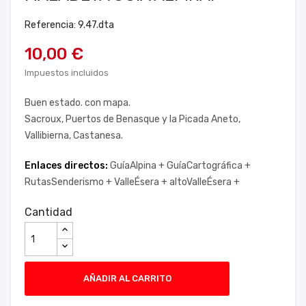
Referencia: 9.47.dta
10,00 €
Impuestos incluidos
Buen estado. con mapa.
Sacroux, Puertos de Benasque y la Picada Aneto,
Vallibierna, Castanesa.
Enlaces directos:
GuíaAlpina +
GuíaCartográfica +
RutasSenderismo +
ValleÉsera +
altoValleÉsera +
Cantidad
AÑADIR AL CARRITO