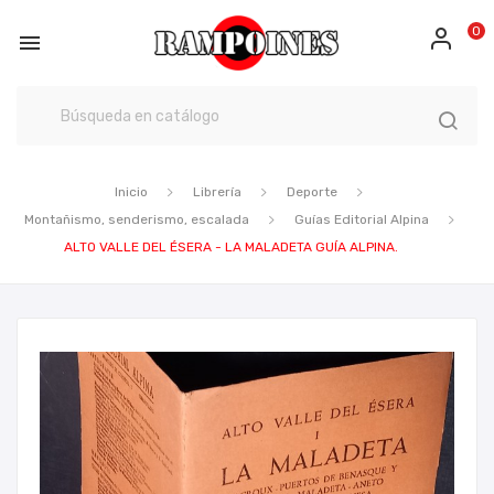
0

Inicio
Librería
Deporte
Montañismo, senderismo, escalada
Guías Editorial Alpina
ALTO VALLE DEL ÉSERA - LA MALADETA GUÍA ALPINA.