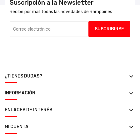
Suscripción a la Newsletter
Recibe por mail todas las novedades de Rampoines
keyboard_arrow_down
¿TIENES DUDAS?
keyboard_arrow_down
INFORMACIÓN
keyboard_arrow_down
ENLACES DE INTERÉS
keyboard_arrow_down
MI CUENTA