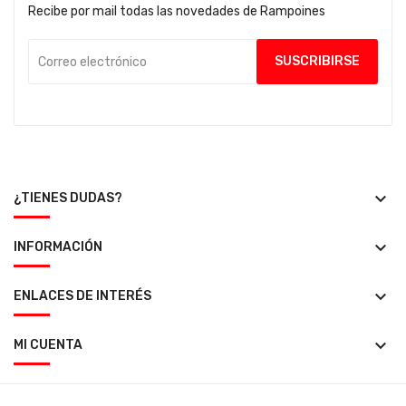
Recibe por mail todas las novedades de Rampoines
keyboard_arrow_down
¿TIENES DUDAS?
keyboard_arrow_down
INFORMACIÓN
keyboard_arrow_down
ENLACES DE INTERÉS
keyboard_arrow_down
MI CUENTA