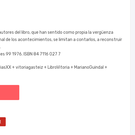
utores del libro, que han sentido como propia la vergüenza
al de los acontecimientos, se limitan a contarlos, a reconstruir
.
nes 99 1976. ISBN 84 7116 027 7
riasXX +
vitoriagasteiz +
LibroVitoria +
MarianoGuindal +
t