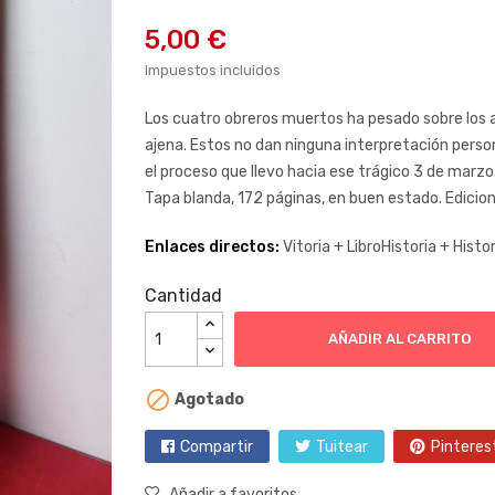
5,00 €
Impuestos incluidos
Los cuatro obreros muertos ha pesado sobre los a
ajena. Estos no dan ninguna interpretación person
el proceso que llevo hacia ese trágico 3 de marzo
Tapa blanda, 172 páginas, en buen estado. Edicio
Enlaces directos:
Vitoria +
LibroHistoria +
Histo
Cantidad
AÑADIR AL CARRITO

Agotado
Compartir
Tuitear
Pinteres
Añadir a favoritos