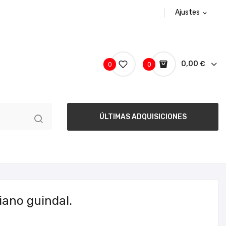
Ajustes
expand_more
0,00 €
0
0
ÚLTIMAS ADQUISICIONES
riano guindal.