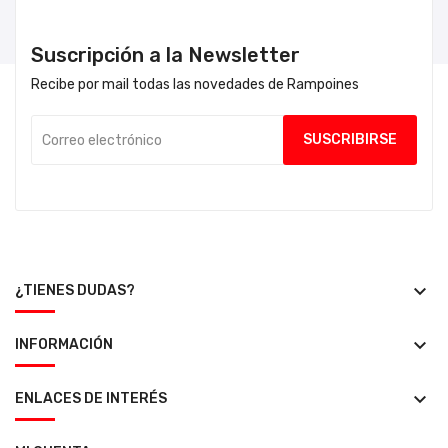
Suscripción a la Newsletter
Recibe por mail todas las novedades de Rampoines
keyboard_arrow_down
¿TIENES DUDAS?
keyboard_arrow_down
INFORMACIÓN
keyboard_arrow_down
ENLACES DE INTERÉS