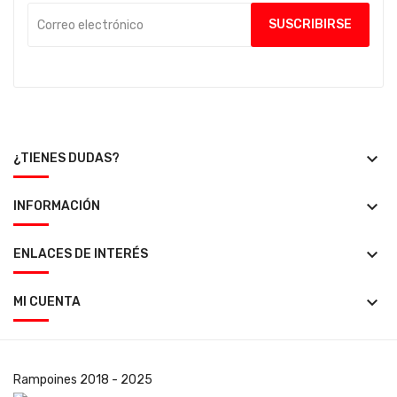
keyboard_arrow_down
¿TIENES DUDAS?
keyboard_arrow_down
INFORMACIÓN
keyboard_arrow_down
ENLACES DE INTERÉS
keyboard_arrow_down
MI CUENTA
Rampoines
2018 - 2025