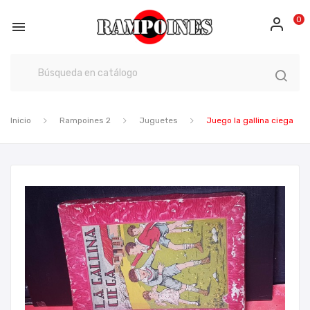
0

Inicio
Rampoines 2
Juguetes
Juego la gallina ciega