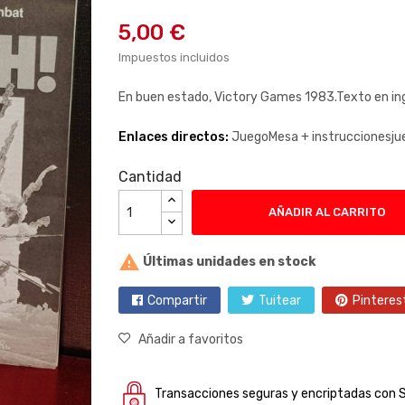
5,00 €
Impuestos incluidos
En buen estado, Victory Games 1983.Texto en ing
Enlaces directos:
JuegoMesa +
instruccionesju
Cantidad
AÑADIR AL CARRITO

Últimas unidades en stock
Compartir
Tuitear
Pinteres
Añadir a favoritos
Transacciones seguras y encriptadas con 