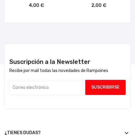
AÑADIR AL CARRITO
AÑADIR AL CARRITO
4,00 €
2,00 €
Suscripción a la Newsletter
Recibe por mail todas las novedades de Rampoines
keyboard_arrow_down
¿TIENES DUDAS?