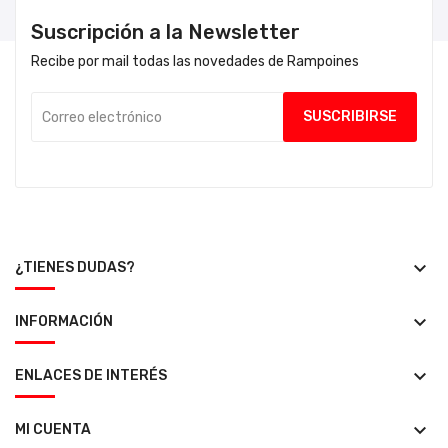
Suscripción a la Newsletter
Recibe por mail todas las novedades de Rampoines
keyboard_arrow_down
¿TIENES DUDAS?
keyboard_arrow_down
INFORMACIÓN
keyboard_arrow_down
ENLACES DE INTERÉS
keyboard_arrow_down
MI CUENTA