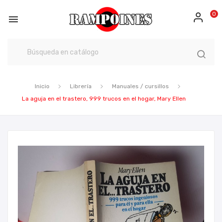
0

Inicio
Librería
Manuales / cursillos
La aguja en el trastero, 999 trucos en el hogar, Mary Ellen