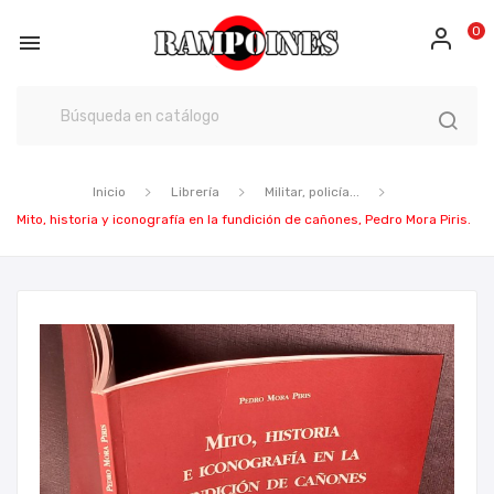
0

Inicio
Librería
Militar, policía...
Mito, historia y iconografía en la fundición de cañones, Pedro Mora Piris.