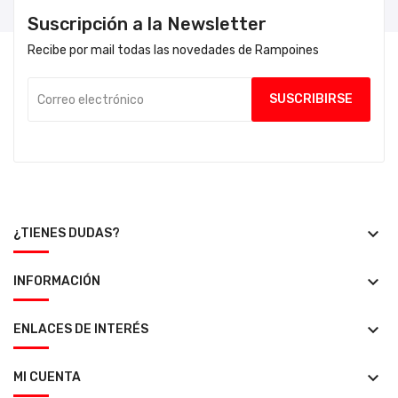
Suscripción a la Newsletter
Recibe por mail todas las novedades de Rampoines
keyboard_arrow_down
¿TIENES DUDAS?
keyboard_arrow_down
INFORMACIÓN
keyboard_arrow_down
ENLACES DE INTERÉS
keyboard_arrow_down
MI CUENTA