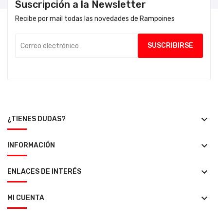
Suscripción a la Newsletter
Recibe por mail todas las novedades de Rampoines
keyboard_arrow_down
¿TIENES DUDAS?
keyboard_arrow_down
INFORMACIÓN
keyboard_arrow_down
ENLACES DE INTERÉS
keyboard_arrow_down
MI CUENTA