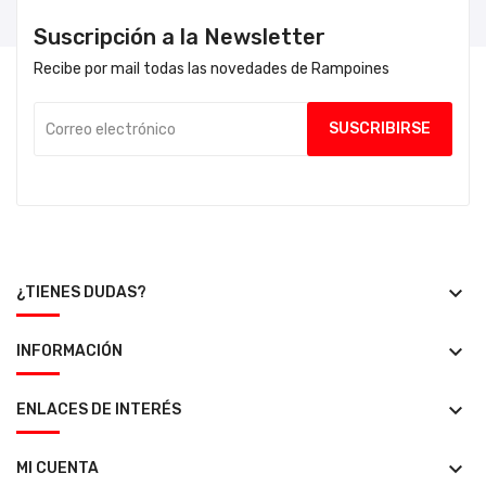
Suscripción a la Newsletter
Recibe por mail todas las novedades de Rampoines
keyboard_arrow_down
¿TIENES DUDAS?
keyboard_arrow_down
INFORMACIÓN
keyboard_arrow_down
ENLACES DE INTERÉS
keyboard_arrow_down
MI CUENTA