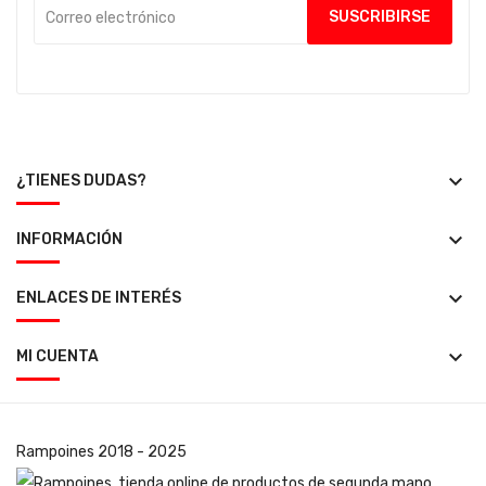
keyboard_arrow_down
¿TIENES DUDAS?
keyboard_arrow_down
INFORMACIÓN
keyboard_arrow_down
ENLACES DE INTERÉS
keyboard_arrow_down
MI CUENTA
Rampoines
2018 - 2025