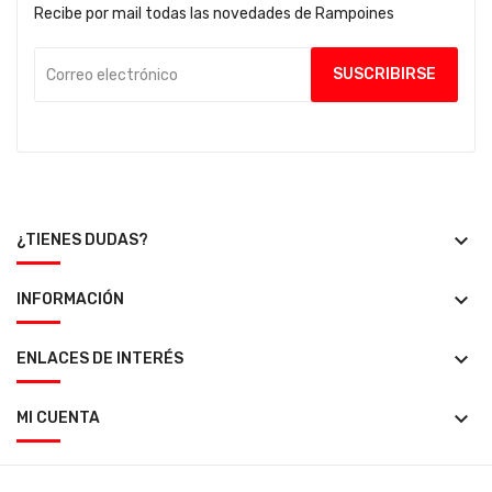
Recibe por mail todas las novedades de Rampoines
keyboard_arrow_down
¿TIENES DUDAS?
keyboard_arrow_down
INFORMACIÓN
keyboard_arrow_down
ENLACES DE INTERÉS
keyboard_arrow_down
MI CUENTA