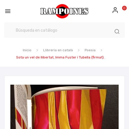
0

Inicio
Llibreria en català
Poesia
Sota un vel de llibertat, Imma Fuster i Tubella (firmat).