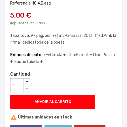
Referencia: 10.4.B.esq
5,00 €
Impuestos incluidos
Tapa tova, 97 pàg. bon estat. Parnassa, 2013. 1ª ed.Amb la
firma i dedicatoria de la poeta.
Enlaces directos:
EnCatalà +
LlibreFirmat +
LlibrePoesia
+
IFusterTubella +
Cantidad
AÑADIR AL CARRITO

Últimas unidades en stock