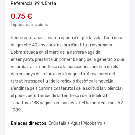
Referencia: 99.4. Dreta
0,75 €
Impuestos incluidos
Recorregut apassionant i època d'or per la vida d'una dona
de gairebé 40 anys professora d'institut i divorciada.
L'obra situada en el marc de la darrera vaga de
ensenyants presenta un primer balanç de la generació que
va arribar a la maudresa i a la consciència política en els
darrers anys de la lluita antifranquista. A mig camí del
retrat introspectiu i de la reflexió filosòfica la novel.la
s'endinsa pels camins costeruts i de la solitud la violència i
el poder, però també de la tendresa i de la fidelitat.
Tapa tova 188 pàgines en bon estat El balancí Edicions 62
1989
Enlaces directos:
EnCatalà +
AgustíAlcoberro +