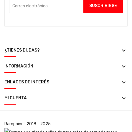
keyboard_arrow_down
¿TIENES DUDAS?
keyboard_arrow_down
INFORMACIÓN
keyboard_arrow_down
ENLACES DE INTERÉS
keyboard_arrow_down
MI CUENTA
Rampoines
2018 - 2025