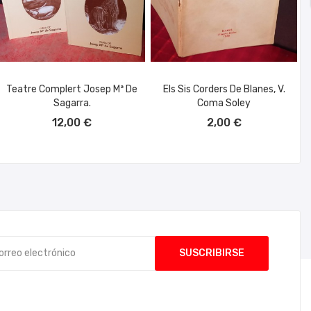
Teatre Complert Josep Mª De
Els Sis Corders De Blanes, V.
Sagarra.
Coma Soley
AÑADIR AL CARRITO
AÑADIR AL CARRITO
12,00 €
2,00 €