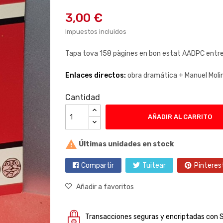
3,00 €
Impuestos incluidos
Tapa tova 158 pàgines en bon estat AADPC entr
Enlaces directos:
obra dramática +
Manuel Moli
Cantidad
AÑADIR AL CARRITO

Últimas unidades en stock
Compartir
Tuitear
Pinteres
Añadir a favoritos
Transacciones seguras y encriptadas con 