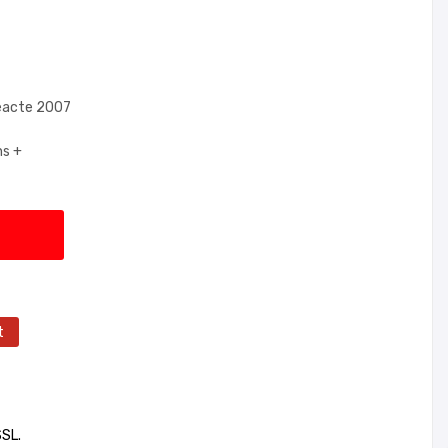
eacte 2007
ns +
t
SSL.