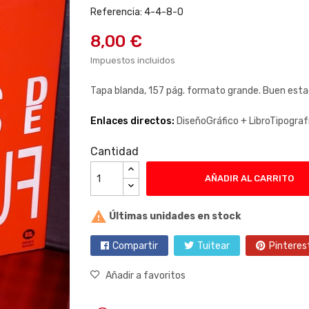
Referencia: 4-4-8-0
8,00 €
Impuestos incluidos
Tapa blanda, 157 pág. formato grande. Buen esta
Enlaces directos:
DiseñoGráfico +
LibroTipograf
Cantidad
AÑADIR AL CARRITO

Últimas unidades en stock
Compartir
Tuitear
Pinteres
Añadir a favoritos