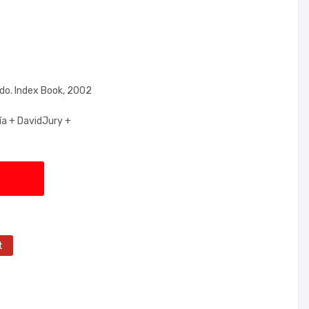
do. Index Book, 2002
ía +
DavidJury +
t