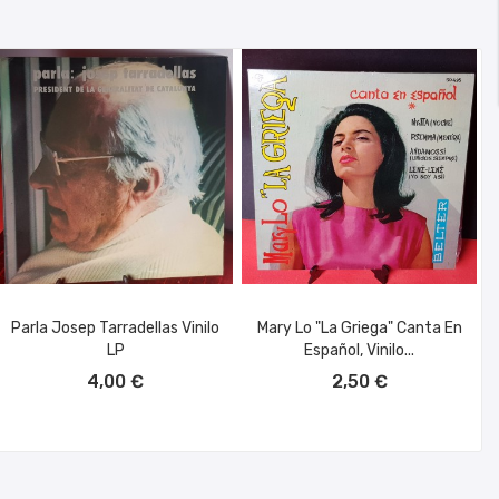
Parla Josep Tarradellas Vinilo
Mary Lo "la Griega" Canta En
LP
Español, Vinilo...
AÑADIR AL CARRITO
AÑADIR AL CARRITO
4,00 €
2,50 €