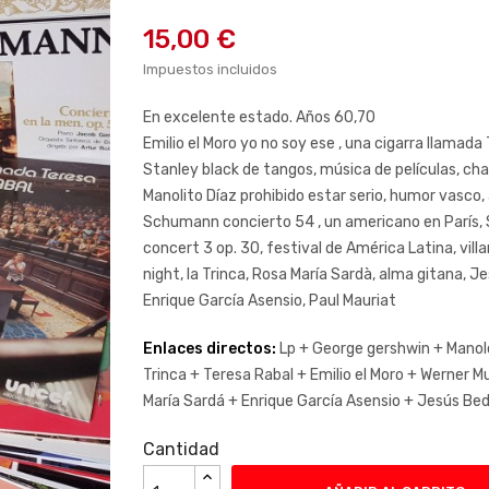
15,00 €
Impuestos incluidos
En excelente estado. Años 60,70
Emilio el Moro yo no soy ese , una cigarra llamada 
Stanley black de tangos, música de películas, ch
Manolito Díaz prohibido estar serio, humor vasco, 
Schumann concierto 54 , un americano en París, 
concert 3 op. 30, festival de América Latina, villa
night, la Trinca, Rosa María Sardà, alma gitana, 
Enrique García Asensio, Paul Mauriat
Enlaces directos:
Lp +
George gershwin +
Manol
Trinca +
Teresa Rabal +
Emilio el Moro +
Werner Mu
María Sardá +
Enrique García Asensio +
Jesús Bed
Cantidad