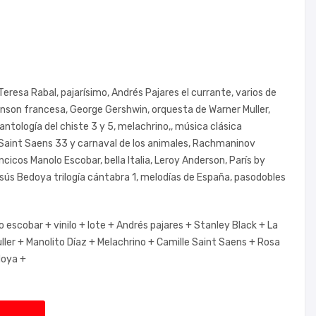
Teresa Rabal, pajarísimo, Andrés Pajares el currante, varios de
anson francesa, George Gershwin, orquesta de Warner Muller,
antología del chiste 3 y 5, melachrino,, música clásica
Saint Saens 33 y carnaval de los animales, Rachmaninov
ncicos Manolo Escobar, bella Italia, Leroy Anderson, París by
Jesús Bedoya trilogía cántabra 1, melodías de España, pasodobles
o escobar +
vinilo +
lote +
Andrés pajares +
Stanley Black +
La
ller +
Manolito Díaz +
Melachrino +
Camille Saint Saens +
Rosa
oya +