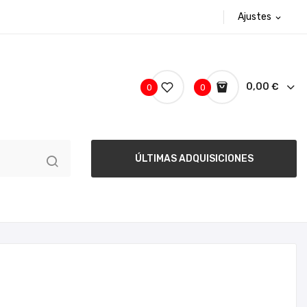
Ajustes
expand_more
0,00 €
0
0
ÚLTIMAS ADQUISICIONES